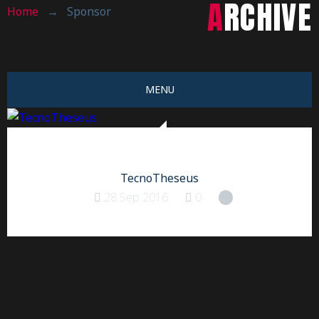
ARCHIVE
Home
→
Sponsor
MENU
TecnoTheseus
28 Sep 2016
0