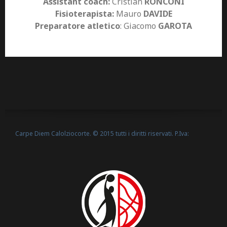
Assistant coach:
Cristian
RONCONI
Fisioterapista:
Mauro
DAVIDE
Preparatore atletico
: Giacomo
GAROTA
Carpe Diem Calolziocorte. © 2015 tutti i diritti riservati. P.Iva:
Politica Cookie
02635540160 -