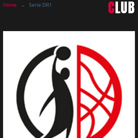
CLUB
Home
→
Serie DR1