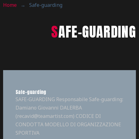
Home
→
Safe-guarding
SAFE-GUARDING
Safe-guarding
SAFE-GUARDING Responsabile Safe-guarding:
Damiano Giovanni DALERBA
(recavid@teamartist.com) CODICE DI
CONDOTTA MODELLO DI ORGANIZZAZIONE
SPORTIVA