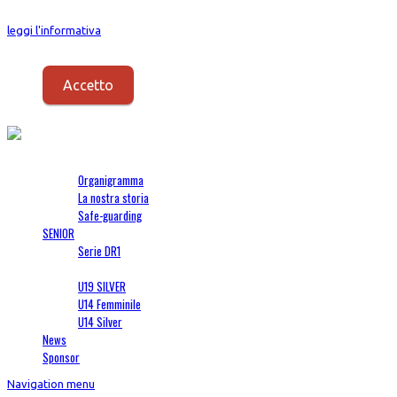
I Cookies vengono usati per fornirti un servizio migliore. Proseguendo con la
leggi l'informativa
.
Accetto
Società
Organigramma
La nostra storia
Safe-guarding
SENIOR
Serie DR1
SETTORE GIOVANILE
U19 SILVER
U14 Femminile
U14 Silver
News
Sponsor
Navigation menu