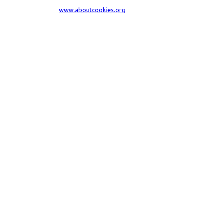
dal tuo browser visita
www.aboutcookies.org
. Per maggiori informazioni