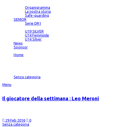
Società
Organigramma
La nostra storia
Safe-guarding
SENIOR
Serie DR1
SETTORE GIOVANILE
U19 SILVER
U14 Femminile
U14 Silver
News
Sponsor
Home
→
Archive "Senza categoria"
Category
Senza categoria
Menu
Il giocatore della settimana : Leo Meroni
NOME: Leonardo COGNOME: Meroni ETA’:26 anni RUOLO: play/guardia COME SEI A
giovane e ovviamente avevo pochissimi minuti , quando a meta’ anno è capit
29 Feb 2016
0
Senza categoria