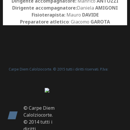
Dirigente accompagnatore:
Manrico
ANTOZZI
Dirigente accompagnatore:
Daniela
AMIGONI
Fisioterapista:
Mauro
DAVIDE
Preparatore atletico
: Giacomo
GAROTA
Carpe Diem Calolziocorte. © 2015 tutti i diritti riservati. P.Iva:
Politica Cookie
02635540160 -
© Carpe Diem
Calolziocorte.
© 2014 tutti i
diritti