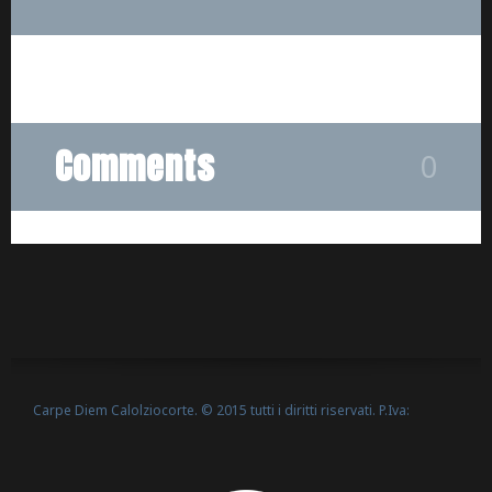
Comments
0
Carpe Diem Calolziocorte. © 2015 tutti i diritti riservati. P.Iva:
Politica Cookie
02635540160 -