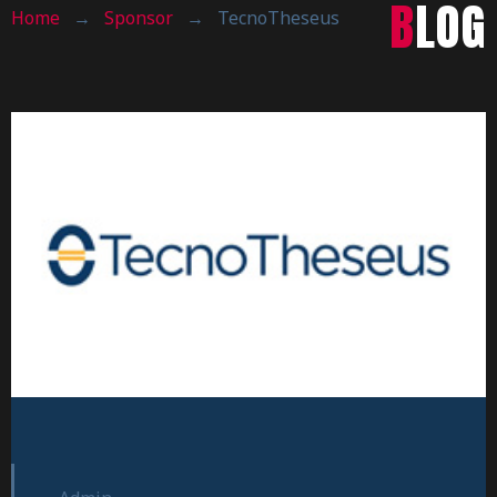
BLOG
Home
→
Sponsor
→
TecnoTheseus