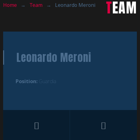
TEAM
Home
→
Team
→
Leonardo Meroni
Leonardo Meroni
Position:
Guardia