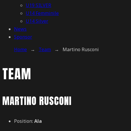
U19 SILVER
U14 Femminile
U14 Silver
News
Sponsor
Home
→
Team
→
Martino Rusconi
TEAM
MARTINO RUSCONI
Position:
Ala