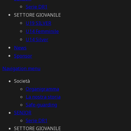
Serie DR1
SETTORE GIOVANILE
U19 SILVER
U14 Femminile
U14 Silver
News
Sponsor
Navigation menu
Società
Organigramma
La nostra storia
Safe-guarding
SENIOR
Serie DR1
SETTORE GIOVANILE