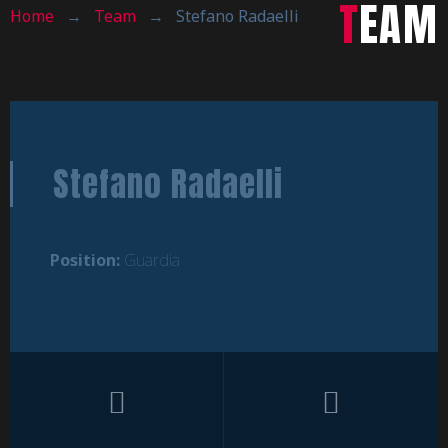
TEAM
Home
→
Team
→
Stefano Radaelli
Stefano Radaelli
Position:
Guardia