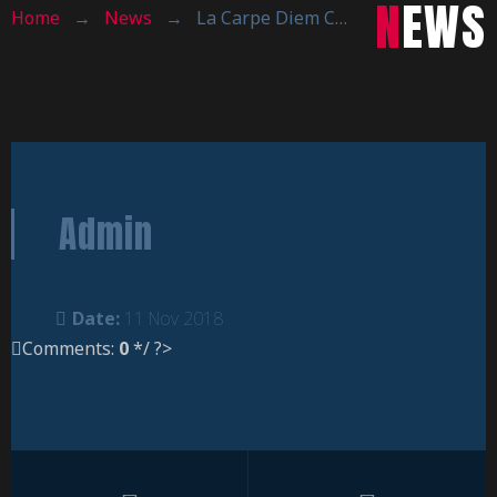
NEWS
Home
→
News
→
La Carpe Diem Calolzio continua a volare
Admin
Date:
11 Nov 2018
Comments:
0
*/ ?>