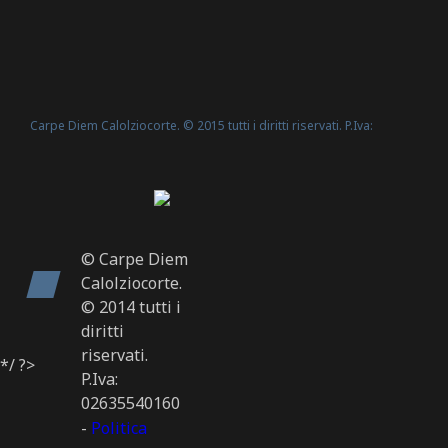
Carpe Diem Calolziocorte. © 2015 tutti i diritti riservati. P.Iva:
Politica Cookie
02635540160 -
© Carpe Diem
Calolziocorte.
© 2014 tutti i
diritti
riservati.
*/ ?>
P.Iva:
02635540160
-
Politica