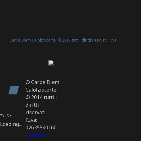
Carpe Diem Calolziocorte. © 2015 tutti i diritti riservati. P.Iva:
Politica Cookie
02635540160 -
© Carpe Diem
Calolziocorte.
© 2014 tutti i
diritti
riservati.
*/ ?>
P.Iva:
Loading...
02635540160
-
Politica