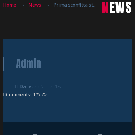
NEWS
Home
→
News
→
Prima sconfitta stagionale per la Carpe Diem Calolzio
Admin
Date:
25 Nov 2018
Comments:
0
*/ ?>