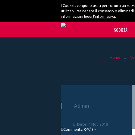
I Cookies vengono usati per fornirti un ser
utilizzo. Per negare il consenso o eliminarli
informazioni
leggi l'informativa
.
SOCIETÀ
Home
→
Ne
Admin
Date:
4 Nov 2018
Comments:
0
*/ ?>