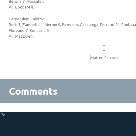
Bergna 7, Moscatelli.
All. Bocciarelli.
Carpe Diem Calolzio:
Butti 3, Zambelli 11, Meroni 9, Pirovano, Cazzaniga, Ferrario 21, Fontana
Floreano 7, Bonacina 6.
All. Mazzoleni.
Matteo Ferrario
Comments
/ ?>