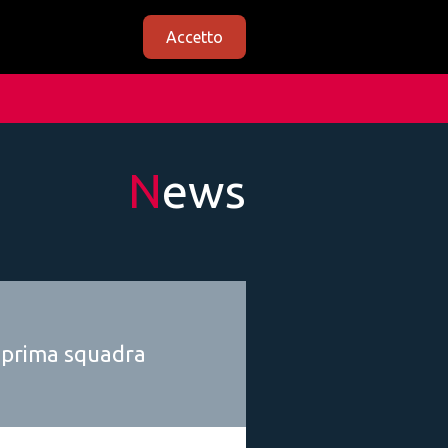
Accetto
News
ra prima squadra