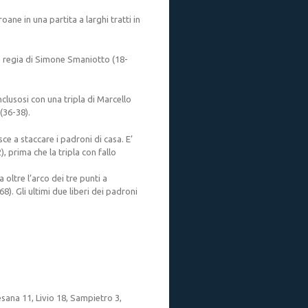
ane in una partita a larghi tratti in
a regia di Simone Smaniotto (18-
clusosi con una tripla di Marcello
(36-38).
sce a staccare i padroni di casa. E’
), prima che la tripla con fallo
oltre l’arco dei tre punti a
). Gli ultimi due liberi dei padroni
esana 11, Livio 18, Sampietro 3,