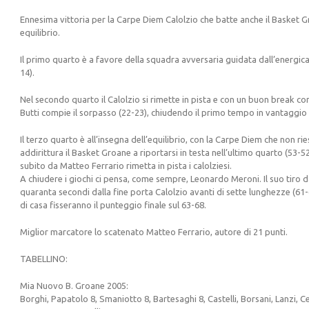
Ennesima vittoria per la Carpe Diem Calolzio che batte anche il Basket Gro
equilibrio.
Il primo quarto è a favore della squadra avversaria guidata dall’energic
14).
Nel secondo quarto il Calolzio si rimette in pista e con un buon break con
Butti compie il sorpasso (22-23), chiudendo il primo tempo in vantaggio 
Il terzo quarto è all’insegna dell’equilibrio, con la Carpe Diem che non rie
addirittura il Basket Groane a riportarsi in testa nell’ultimo quarto (53-52
subito da Matteo Ferrario rimetta in pista i calolziesi.
A chiudere i giochi ci pensa, come sempre, Leonardo Meroni. Il suo tiro da 
quaranta secondi dalla fine porta Calolzio avanti di sette lunghezze (61-68
di casa fisseranno il punteggio finale sul 63-68.
Miglior marcatore lo scatenato Matteo Ferrario, autore di 21 punti.
TABELLINO:
Mia Nuovo B. Groane 2005:
Borghi, Papatolo 8, Smaniotto 8, Bartesaghi 8, Castelli, Borsani, Lanzi, C