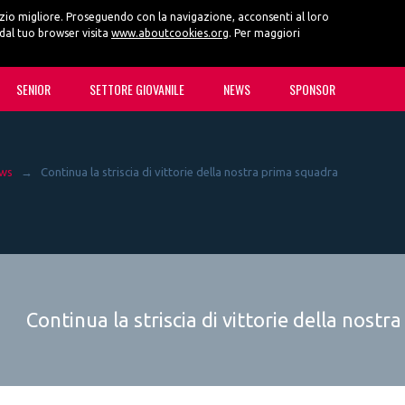
vizio migliore. Proseguendo con la navigazione, acconsenti al loro
 dal tuo browser visita
www.aboutcookies.org
. Per maggiori
SENIOR
SETTORE GIOVANILE
NEWS
SPONSOR
ws
→
Continua la striscia di vittorie della nostra prima squadra
Continua la striscia di vittorie della nost