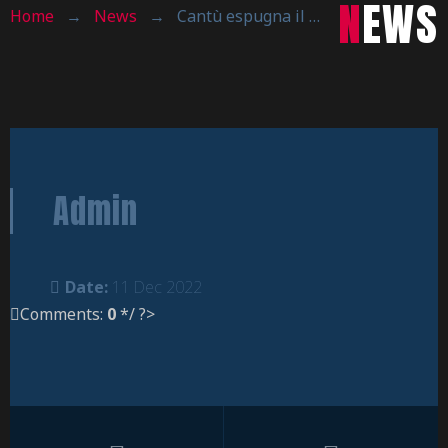
NEWS
Home
→
News
→
Cantù espugna il PalaRavasio
Admin
Date:
11 Dec 2022
Comments:
0
*/ ?>