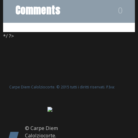
Comments
0
*/ ?>
Carpe Diem Calolziocorte. © 2015 tutti i diritti riservati. P.Iva:
Politica Cookie
02635540160 -
© Carpe Diem
Calolziocorte.