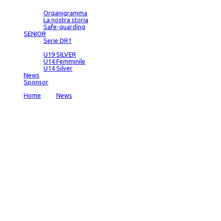
Società
Organigramma
La nostra storia
Safe-guarding
SENIOR
Serie DR1
SETTORE GIOVANILE
U19 SILVER
U14 Femminile
U14 Silver
News
Sponsor
Home
→
News
→
Pesante sconfitta sul campo di Gorle
News
admin
Date:
16 Jan 2023
Comments:
0
*/ ?>
Pesante sconfitta sul campo di Gorle