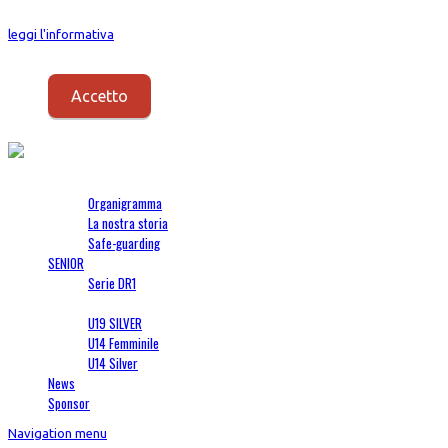
I Cookies vengono usati per fornirti un servizio migliore. Proseguendo con la
leggi l'informativa
.
Accetto
Società
Organigramma
La nostra storia
Safe-guarding
SENIOR
Serie DR1
SETTORE GIOVANILE
U19 SILVER
U14 Femminile
U14 Silver
News
Sponsor
Navigation menu