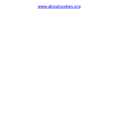
dal tuo browser visita
www.aboutcookies.org
. Per maggiori informazioni