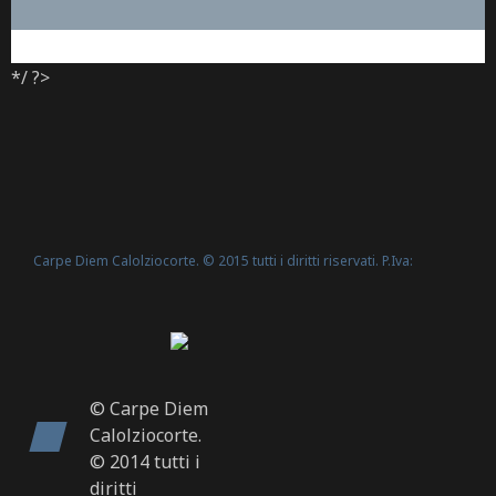
*/ ?>
Carpe Diem Calolziocorte. © 2015 tutti i diritti riservati. P.Iva:
Politica Cookie
02635540160 -
© Carpe Diem
Calolziocorte.
© 2014 tutti i
diritti