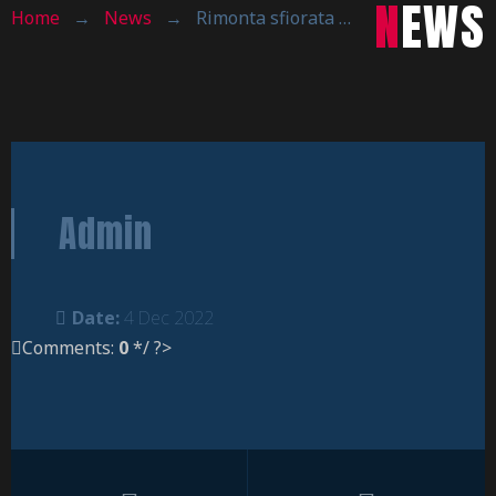
NEWS
Home
→
News
→
Rimonta sfiorata a Novate
Admin
Date:
4 Dec 2022
Comments:
0
*/ ?>