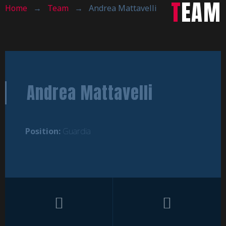
TEAM
Home
→
Team
→
Andrea Mattavelli
Andrea Mattavelli
Position:
Guardia