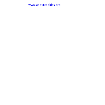
dal tuo browser visita
www.aboutcookies.org
. Per maggiori informazioni