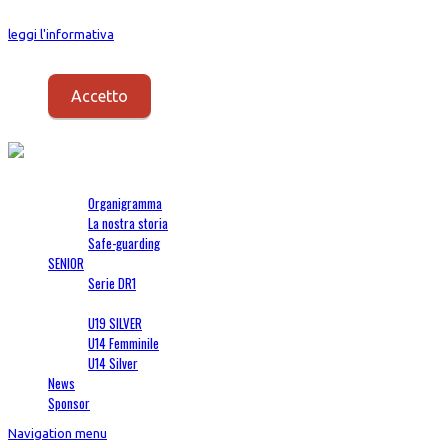
I Cookies vengono usati per fornirti un servizio migliore. Proseguendo con la
leggi l'informativa
.
Accetto
Società
Organigramma
La nostra storia
Safe-guarding
SENIOR
Serie DR1
SETTORE GIOVANILE
U19 SILVER
U14 Femminile
U14 Silver
News
Sponsor
Navigation menu