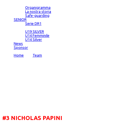
Società
Organigramma
La nostra storia
Safe-guarding
SENIOR
Serie DR1
SETTORE GIOVANILE
U19 SILVER
U14 Femminile
U14 Silver
News
Sponsor
Home
→
Team
→
Nicholas Papini
Team
Nicholas Papini
Position:
Guardia
#3 NICHOLAS PAPINI