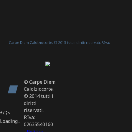
Carpe Diem Calolziocorte. © 2015 tutti i diritti riservati. P.Iva:
Politica Cookie
02635540160 -
© Carpe Diem
Calolziocorte.
© 2014 tutti i
diritti
riservati.
*/ ?>
P.Iva:
Loading...
02635540160
-
Politica