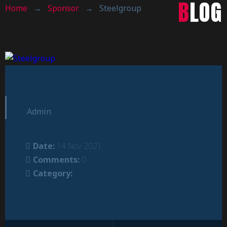
BLOG
Home
→
Sponsor
→
Steelgroup
Admin
Date:
14 Nov 2021
Comments:
0
Category: