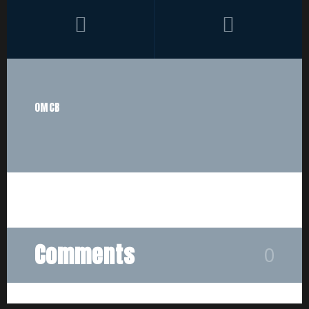
OMCB
Comments
0