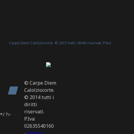
Carpe Diem Calolziocorte. © 2015 tutti i diritti riservati. P.Iva:
Politica Cookie
02635540160 -
© Carpe Diem
Calolziocorte.
© 2014 tutti i
diritti
riservati.
*/ ?>
P.Iva:
02635540160
-
Politica