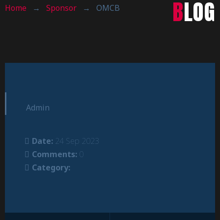
BLOG
Home
→
Sponsor
→
OMCB
Admin
Date:
24 Sep 2023
Comments:
0
Category: