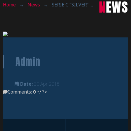
NEWS
Home
→
News
→
SERIE C “SILVER” : SCONFITTA ININFLUENTE A MILANO, SETTIMO POSTO E ORA PLAYOFF !
Admin
Date:
30 Apr 2018
Comments:
0
*/ ?>