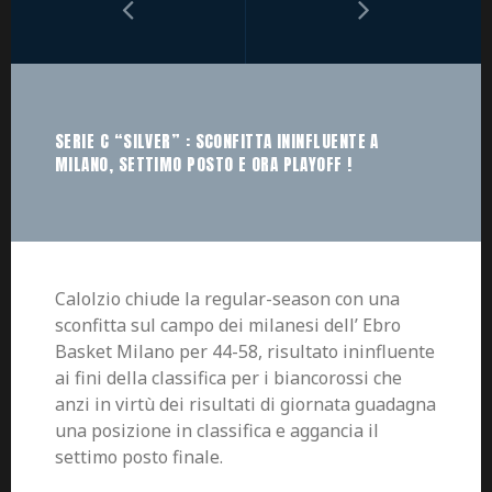
SERIE C “SILVER” : SCONFITTA ININFLUENTE A
MILANO, SETTIMO POSTO E ORA PLAYOFF !
Calolzio chiude la regular-season con una
sconfitta sul campo dei milanesi dell’ Ebro
Basket Milano per 44-58, risultato ininfluente
ai fini della classifica per i biancorossi che
anzi in virtù dei risultati di giornata guadagna
una posizione in classifica e aggancia il
settimo posto finale.