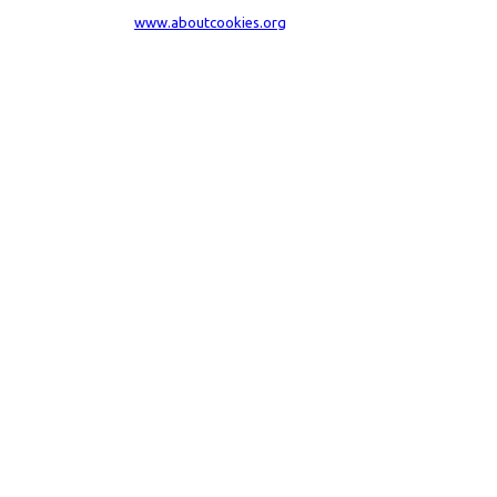
dal tuo browser visita
www.aboutcookies.org
. Per maggiori informazioni