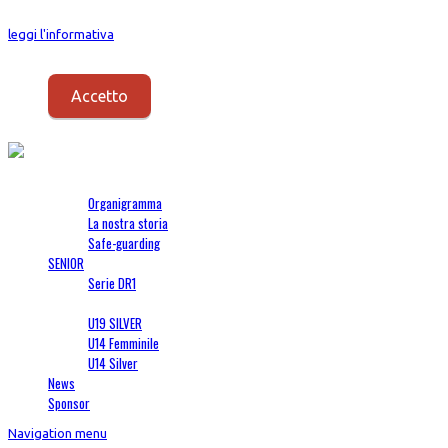
I Cookies vengono usati per fornirti un servizio migliore. Proseguendo con la
leggi l'informativa
.
Accetto
Società
Organigramma
La nostra storia
Safe-guarding
SENIOR
Serie DR1
SETTORE GIOVANILE
U19 SILVER
U14 Femminile
U14 Silver
News
Sponsor
Navigation menu