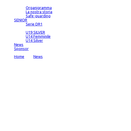
Società
Organigramma
La nostra storia
Safe-guarding
SENIOR
Serie DR1
SETTORE GIOVANILE
U19 SILVER
U14 Femminile
U14 Silver
News
Sponsor
Home
→
News
→
SETTORE GIOVANILE : MIRIANA TORRI AL “T
News
admin
Date:
27 Apr 2018
Comments:
0
*/ ?>
SETTORE GIOVANILE : MIRIANA TORRI A