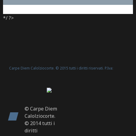
*/ ?>
Carpe Diem Calolziocorte. © 2015 tutti i diritti riservati. P.Iva:
Politica Cookie
02635540160 -
© Carpe Diem
Calolziocorte.
© 2014 tutti i
diritti