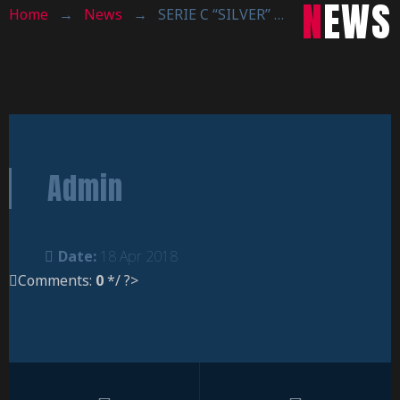
NEWS
Home
→
News
→
SERIE C “SILVER” : SCONFITTA A BUSNAGO, SABATO IN CASA PARTITA DECISIVA !
Admin
Date:
18 Apr 2018
Comments:
0
*/ ?>