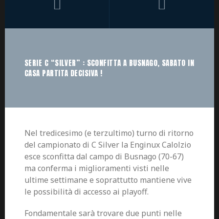
SERIE C “SILVER” : SCONFITTA A BUSNAGO, SABATO IN
CASA PARTITA DECISIVA !
Nel tredicesimo (e terzultimo) turno di ritorno
del campionato di C Silver la Enginux Calolzio
esce sconfitta dal campo di Busnago (70-67)
ma conferma i miglioramenti visti nelle
ultime settimane e soprattutto mantiene vive
le possibilità di accesso ai playoff.
Fondamentale sarà trovare due punti nelle