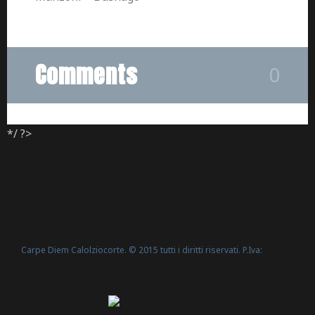
Comments
0
*/ ?>
Carpe Diem Calolziocorte. © 2015 tutti i diritti riservati. P.Iva:
Politica Cookie
02635540160 -