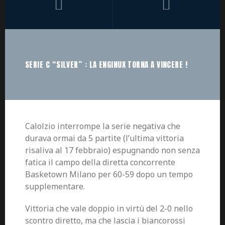
SERIE C “SILVER” : LA ENGINUX TORNA A VINCERE !
Calolzio interrompe la serie negativa che
durava ormai da 5 partite (l’ultima vittoria
risaliva al 17 febbraio) espugnando non senza
fatica il campo della diretta concorrente
Basketown Milano per 60-59 dopo un tempo
supplementare.
Vittoria che vale doppio in virtù del 2-0 nello
scontro diretto, ma che lascia i biancorossi