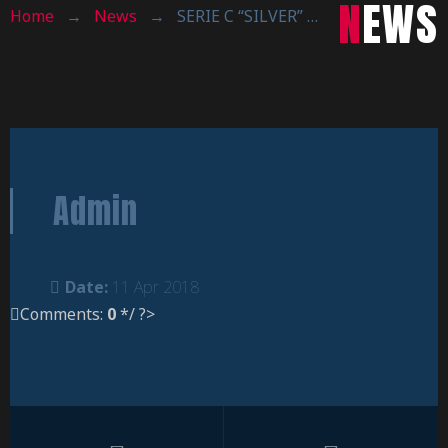
NEWS
Home
→
News
→
SERIE C “SILVER” : LA ENGINUX TORNA A VINCERE !
Admin
Date:
11 Apr 2018
Comments:
0
*/ ?>