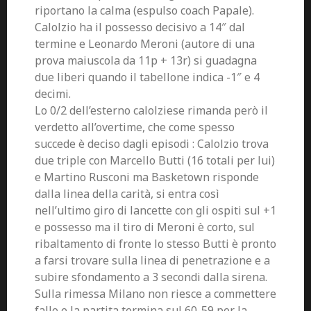
riportano la calma (espulso coach Papale).
Calolzio ha il possesso decisivo a 14″ dal
termine e Leonardo Meroni (autore di una
prova maiuscola da 11p + 13r) si guadagna
due liberi quando il tabellone indica -1″ e 4
decimi.
Lo 0/2 dell’esterno calolziese rimanda però il
verdetto all’overtime, che come spesso
succede è deciso dagli episodi : Calolzio trova
due triple con Marcello Butti (16 totali per lui)
e Martino Rusconi ma Basketown risponde
dalla linea della carità, si entra così
nell’ultimo giro di lancette con gli ospiti sul +1
e possesso ma il tiro di Meroni è corto, sul
ribaltamento di fronte lo stesso Butti è pronto
a farsi trovare sulla linea di penetrazione e a
subire sfondamento a 3 secondi dalla sirena.
Sulla rimessa Milano non riesce a commettere
fallo e la partita termina sul 60-59 per la