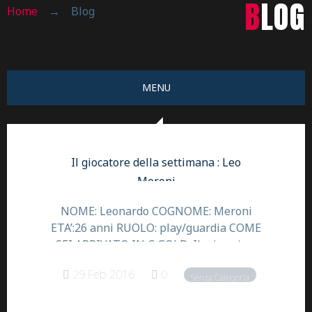
BLOG
Home
→
Blog
MENU
Il giocatore della settimana : Leo
Meroni
NOME: Leonardo COGNOME: Meroni
ETA’:26 anni RUOLO: play/guardia COME
SEI ARRIVATO IN C GOLD: Il mio primo
anno nella vecchia C1 l’ho fatto nella
29 Feb 2016
0
stagione 2007/ 2008,stagione iniziata
Senza Categoria
con la Forti e Liberi in B2, ero un giovane
e ovviamente avevo pochissimi minuti ,