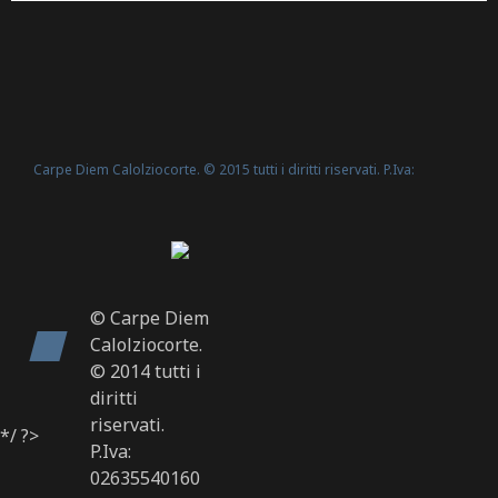
quando a meta’ anno è capitata
l’occasione di andare a giocare […]
Carpe Diem Calolziocorte. © 2015 tutti i diritti riservati. P.Iva:
Politica Cookie
02635540160 -
© Carpe Diem
Calolziocorte.
© 2014 tutti i
diritti
riservati.
*/ ?>
P.Iva:
02635540160