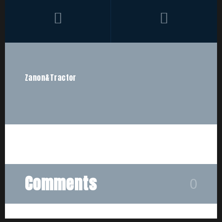
Zanon&Tractor
Comments
0