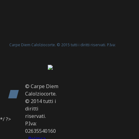
Carpe Diem Calolziocorte. © 2015 tutti i diritti riservati. P.Iva:
Politica Cookie
02635540160 -
© Carpe Diem
Calolziocorte.
© 2014 tutti i
diritti
riservati.
*/ ?>
P.Iva:
02635540160
-
Politica