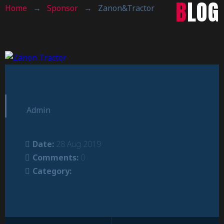
BLOG
Home
→
Sponsor
→
Zanon&Tractor
Admin
Date:
28 Aug 2019
Comments:
0
Category: