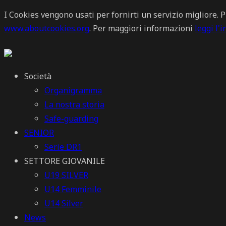
I Cookies vengono usati per fornirti un servizio migliore. 
www.aboutcookies.org
. Per maggiori informazioni
leggi l'
Società
Organigramma
La nostra storia
Safe-guarding
SENIOR
Serie DR1
SETTORE GIOVANILE
U19 SILVER
U14 Femminile
U14 Silver
News