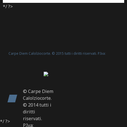
*/ ?>
Carpe Diem Calolziocorte. © 2015 tutti i diritti riservati. P.Iva:
Politica Cookie
02635540160 -
© Carpe Diem
Calolziocorte.
© 2014 tutti i
diritti
riservati.
*/ ?>
P.Iva: