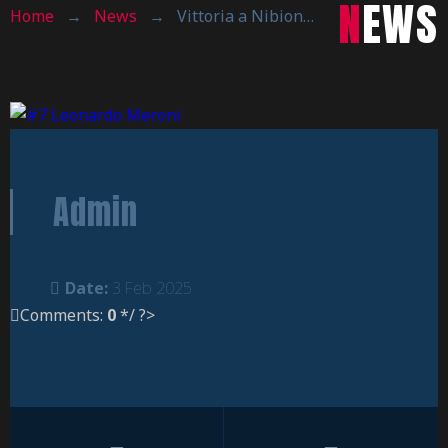
NEWS
Home
→
News
→
Vittoria a Nibionno, inizia il nostro 2025
Admin
Date:
3 Feb 2025
Comments:
0
*/ ?>