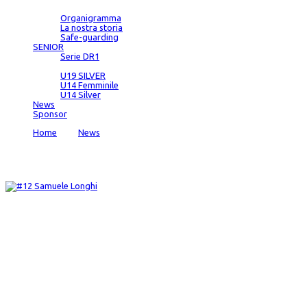
Società
Organigramma
La nostra storia
Safe-guarding
SENIOR
Serie DR1
SETTORE GIOVANILE
U19 SILVER
U14 Femminile
U14 Silver
News
Sponsor
Home
→
News
→
Tripla di Sam, stoppata di Michi, si vince ancor
News
admin
Date:
16 Nov 2024
Comments:
0
*/ ?>
Tripla di Sam, stoppata di Michi, si vince a