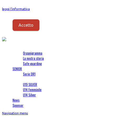
I Cookies vengono usati per fornirti un servizio migliore. Proseguendo con la
leggi l'informativa
.
Accetto
Società
Organigramma
La nostra storia
Safe-guarding
SENIOR
Serie DR1
SETTORE GIOVANILE
U19 SILVER
U14 Femminile
U14 Silver
News
Sponsor
Navigation menu