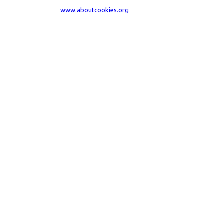
dal tuo browser visita
www.aboutcookies.org
. Per maggiori informazioni