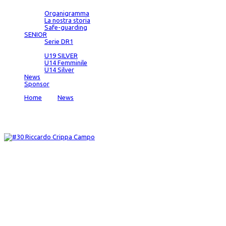
Società
Organigramma
La nostra storia
Safe-guarding
SENIOR
Serie DR1
SETTORE GIOVANILE
U19 SILVER
U14 Femminile
U14 Silver
News
Sponsor
Home
→
News
→
Terzo quarto fatale, vince la Fortitudo Busna
News
admin
Date:
3 Oct 2022
Comments:
0
*/ ?>
Terzo quarto fatale, vince la Fortitudo Bu