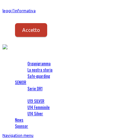
I Cookies vengono usati per fornirti un servizio migliore. Proseguendo con la
leggi l'informativa
.
Accetto
Società
Organigramma
La nostra storia
Safe-guarding
SENIOR
Serie DR1
SETTORE GIOVANILE
U19 SILVER
U14 Femminile
U14 Silver
News
Sponsor
Navigation menu