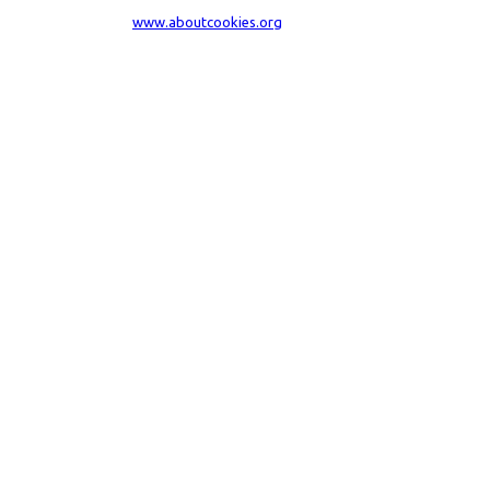
dal tuo browser visita
www.aboutcookies.org
. Per maggiori informazioni