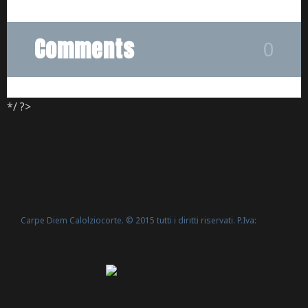
Comments
0
*/ ?>
Carpe Diem Calolziocorte. © 2015 tutti i diritti riservati. P.Iva:
Politica Cookie
02635540160 -