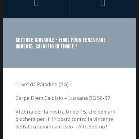
SETTORE GIOVANILE : FINAL FOUR TERZA FASE
UNDER15, CALOLZIO IN FINALE !
“Live” da Paladina (BG) :
Carpe Diem Calolzio – Lussana BG 50-37
Vittoria per la nostra Under15, che domani
giocherà per il 1^ posto contro la vincente
dell’altra semifinale Iseo – Alto Sebino !