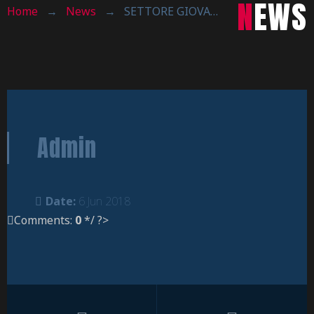
NEWS
Home
→
News
→
SETTORE GIOVANILE : FINAL FOUR TERZA FASE UNDER15, CALOLZIO IN FINALE !
Admin
Date:
6 Jun 2018
Comments:
0
*/ ?>