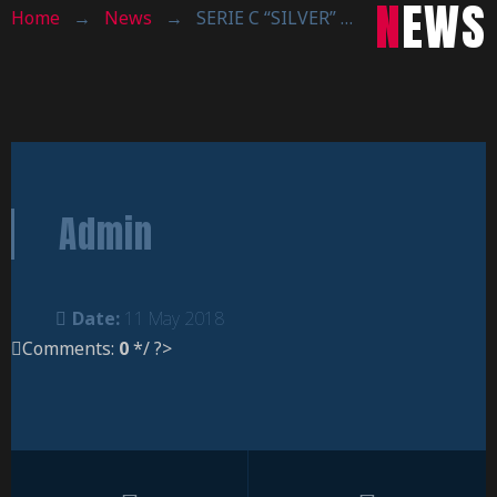
NEWS
Home
→
News
→
SERIE C “SILVER” – PLAYOFF : IN FINALE VA PREVALLE, CALOLZIO FUORI A TESTA ALTA
Admin
Date:
11 May 2018
Comments:
0
*/ ?>