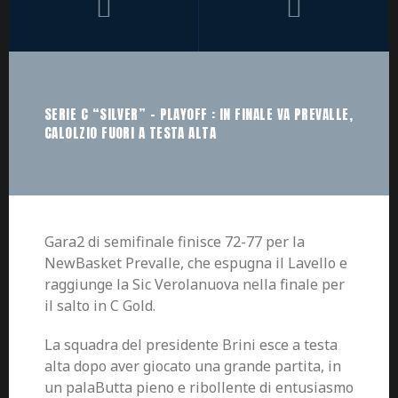
SERIE C “SILVER” – PLAYOFF : IN FINALE VA PREVALLE,
CALOLZIO FUORI A TESTA ALTA
Gara2 di semifinale finisce 72-77 per la
NewBasket Prevalle, che espugna il Lavello e
raggiunge la Sic Verolanuova nella finale per
il salto in C Gold.
La squadra del presidente Brini esce a testa
alta dopo aver giocato una grande partita, in
un palaButta pieno e ribollente di entusiasmo