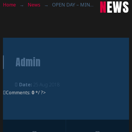
NEWS
Home
→
News
→
OPEN DAY – MINIBASKET STAGIONE 2018/2019
Admin
Date:
25 Aug 2018
Comments:
0
*/ ?>