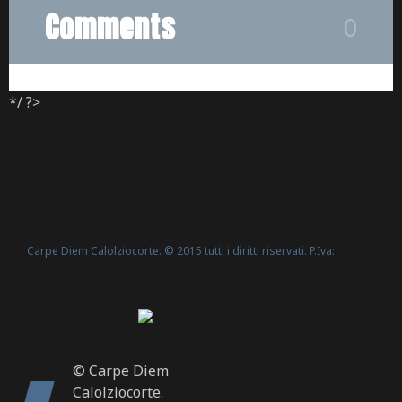
Comments
0
*/ ?>
Carpe Diem Calolziocorte. © 2015 tutti i diritti riservati. P.Iva:
Politica Cookie
02635540160 -
© Carpe Diem
Calolziocorte.