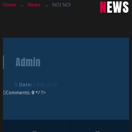
NEWS
Home
→
News
→
NOI NO!
Admin
Date:
2 May 2018
Comments:
0
*/ ?>