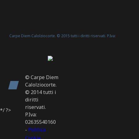
Carpe Diem Calolziocorte. © 2015 tutti i diritti riservati. P.Iva:
Politica Cookie
02635540160 -
© Carpe Diem
Calolziocorte.
© 2014 tutti i
diritti
riservati.
*/ ?>
P.Iva:
02635540160
-
Politica
Cookie