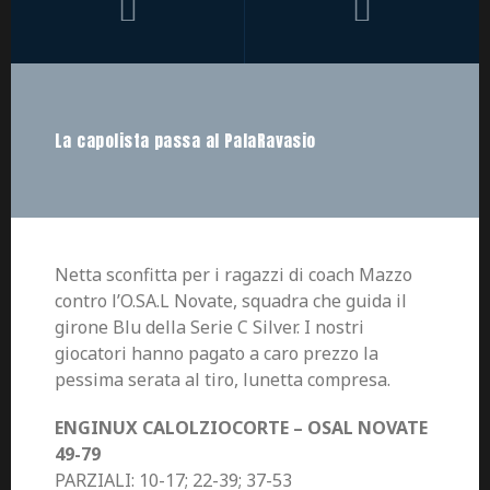
La capolista passa al PalaRavasio
Netta sconfitta per i ragazzi di coach Mazzo
contro l’O.SA.L Novate, squadra che guida il
girone Blu della Serie C Silver. I nostri
giocatori hanno pagato a caro prezzo la
pessima serata al tiro, lunetta compresa.
ENGINUX CALOLZIOCORTE – OSAL NOVATE
49-79
PARZIALI: 10-17; 22-39; 37-53