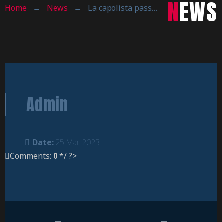
NEWS
Home
→
News
→
La capolista passa al PalaRavasio
Admin
Date:
25 Mar 2023
Comments:
0
*/ ?>