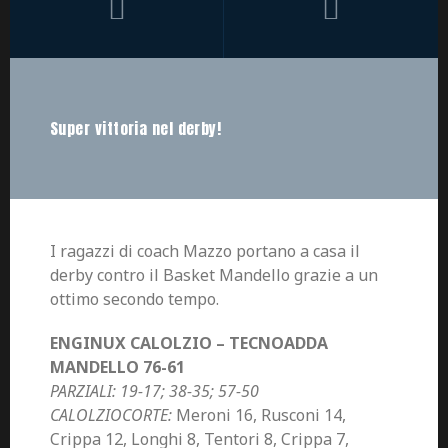
Super vittoria nel derby!
I ragazzi di coach Mazzo portano a casa il
derby
contro il
Basket Mandello
grazie a un
ottimo secondo tempo.
ENGINUX CALOLZIO – TECNOADDA
MANDELLO 76-61
PARZIALI: 19-17; 38-35; 57-50
CALOLZIOCORTE:
Meroni 16, Rusconi 14,
Crippa 12, Longhi 8, Tentori 8, Crippa 7,