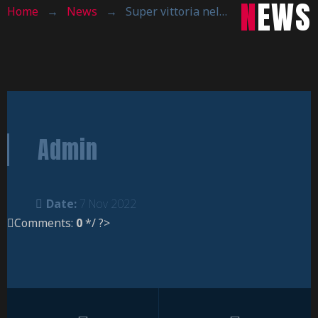
NEWS
Home
→
News
→
Super vittoria nel derby!
Admin
Date:
7 Nov 2022
Comments:
0
*/ ?>