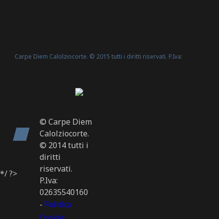
Carpe Diem Calolziocorte. © 2015 tutti i diritti riservati. P.Iva:
Politica Cookie
02635540160 -
© Carpe Diem
Calolziocorte.
© 2014 tutti i
diritti
riservati.
*/ ?>
P.Iva:
02635540160
-
Politica
Cookie