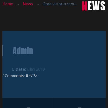
NEWS
Home
→
News
→
Gran vittoria contro la Fortitudo Busnago
Admin
Date:
6 Jan 2019
Comments:
0
*/ ?>