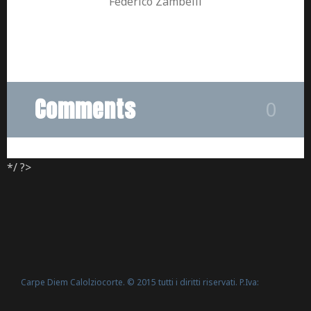
Federico Zambelli
Comments
0
*/ ?>
Carpe Diem Calolziocorte. © 2015 tutti i diritti riservati. P.Iva:
Politica Cookie
02635540160 -