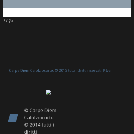
*/ ?>
Carpe Diem Calolziocorte. © 2015 tutti i diritti riservati. P.Iva:
Politica Cookie
02635540160 -
© Carpe Diem
Calolziocorte.
© 2014 tutti i
diritti