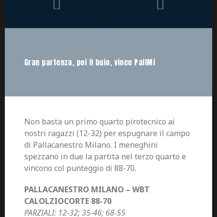
Gran partenza, poi il buio, vince PallMi
Non basta un primo quarto pirotecnico ai
nostri ragazzi (12-32) per espugnare il campo
di Pallacanestro Milano. I meneghini
spezzano in due la partita nel terzo quarto e
vincono col punteggio di 88-70.
PALLACANESTRO MILANO – WBT
CALOLZIOCORTE 88-70
PARZIALI: 12-32; 35-46; 68-55