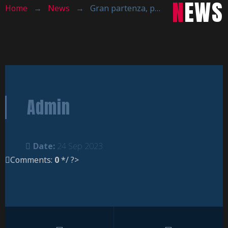
NEWS
Home
→
News
→
Gran partenza, poi il buio, vince PallMi
Admin
Date:
24 Sep 2023
Comments:
0
*/ ?>