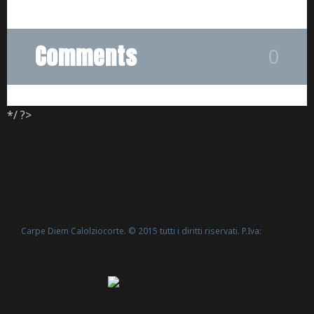
Comments
0
*/ ?>
Carpe Diem Calolziocorte. © 2015 tutti i diritti riservati. P.Iva:
Politica Cookie
02635540160 -