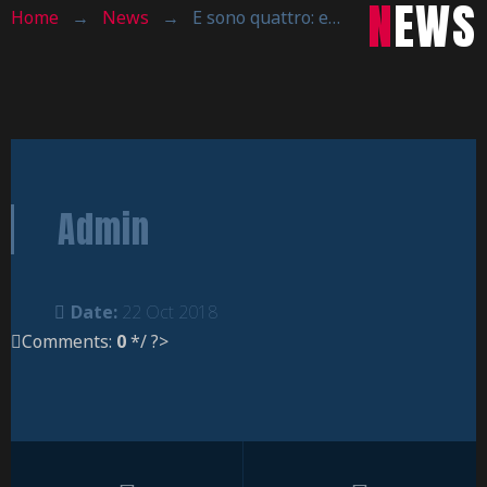
NEWS
Home
→
News
→
E sono quattro: espugnato anche il Pala Milano3
Admin
Date:
22 Oct 2018
Comments:
0
*/ ?>