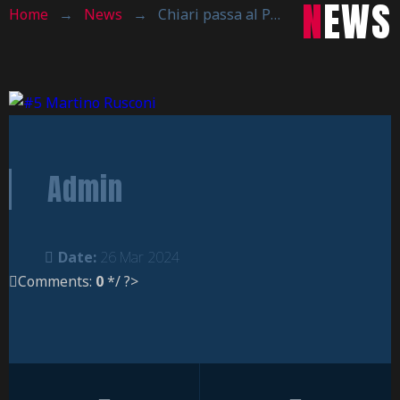
NEWS
Home
→
News
→
Chiari passa al PalaRavasio
Admin
Date:
26 Mar 2024
Comments:
0
*/ ?>