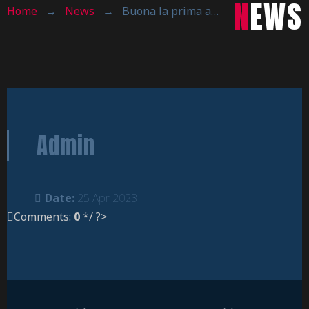
NEWS
Home
→
News
→
Buona la prima a Cerro Maggiore!
Admin
Date:
25 Apr 2023
Comments:
0
*/ ?>