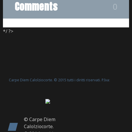
Comments
0
*/ ?>
Carpe Diem Calolziocorte. © 2015 tutti i diritti riservati. P.Iva:
Politica Cookie
02635540160 -
© Carpe Diem
Calolziocorte.