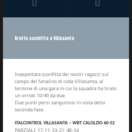
Brutta sconfitta a Villasanta
Inaspettata sconfitta dei nostri ragazzi sul
campo del fanalino di coda Villasanta, al
termine di una gara in cui la squadra ha tirato
un orrido 10/40 da due.
Due punti persi sanguinosi in vista della
seconda fase.
ITALCONTROL VILLASANTA – WBT CALOLZIO 60-52
PARZIALI: 17-11; 33-21; 48-34