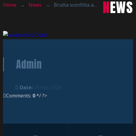
NEWS
Home
→
News
→
Brutta sconfitta a Villasanta
Admin
Date:
25 Feb 2024
Comments:
0
*/ ?>