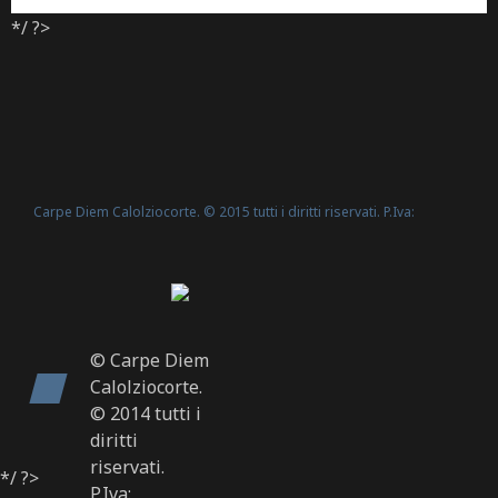
*/ ?>
Carpe Diem Calolziocorte. © 2015 tutti i diritti riservati. P.Iva:
Politica Cookie
02635540160 -
© Carpe Diem
Calolziocorte.
© 2014 tutti i
diritti
riservati.
*/ ?>
P.Iva: