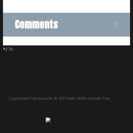
Comments
0
*/ ?>
Carpe Diem Calolziocorte. © 2015 tutti i diritti riservati. P.Iva:
Politica Cookie
02635540160 -