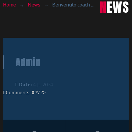
NEWS
Home
→
News
→
Benvenuto coach Edoardo Pogliaghi
Admin
Date:
4 Jul 2024
Comments:
0
*/ ?>