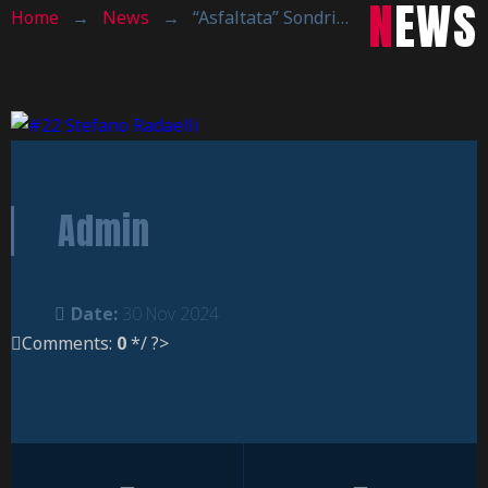
NEWS
Home
→
News
→
“Asfaltata” Sondrio, decima vittoria in fila!
Admin
Date:
30 Nov 2024
Comments:
0
*/ ?>