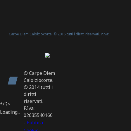
Carpe Diem Calolziocorte. © 2015 tutti i diritti riservati. P.Iva:
Politica Cookie
02635540160 -
© Carpe Diem
Calolziocorte.
© 2014 tutti i
diritti
riservati.
*/ ?>
P.Iva:
Loading...
02635540160
-
Politica
Cookie