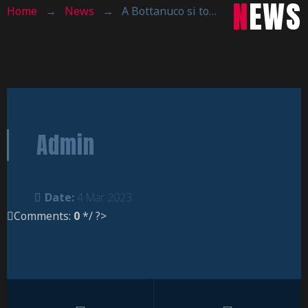
NEWS
Home
→
News
→
A Bottanuco si torna a vincere!
Admin
Date:
4 Mar 2023
Comments:
0
*/ ?>