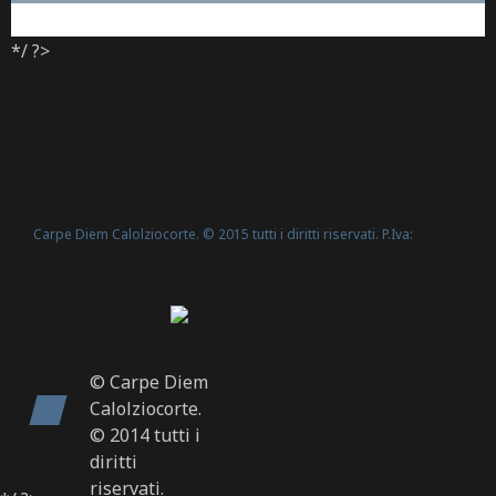
*/ ?>
Carpe Diem Calolziocorte. © 2015 tutti i diritti riservati. P.Iva:
Politica Cookie
02635540160 -
© Carpe Diem
Calolziocorte.
© 2014 tutti i
diritti
riservati.