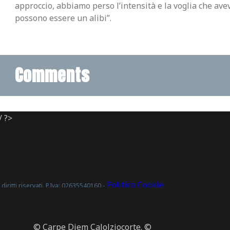
approccio, abbiamo perso l’intensità e la voglia che av
possono essere un alibi”.
Comments
/ ?>
Politica Cookie
diritti riservati. P.Iva: 02635540160 -
© Carpe Diem Calolziocorte. ©