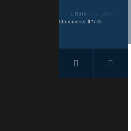
Date:
18 Jan 2025
Comments:
0
*/ ?>