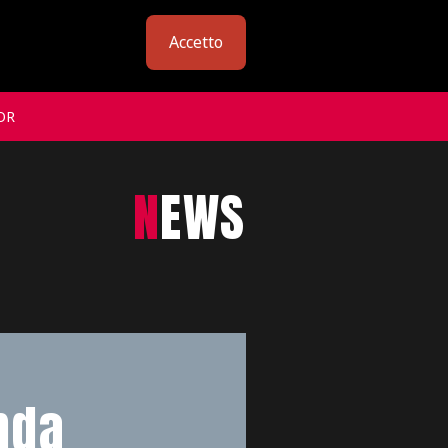
Accetto
OR
NEWS
nda