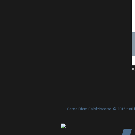
*
Carpe Diem Calolziocorte. © 2015 tutti i 