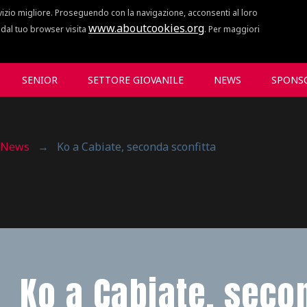
vizio migliore. Proseguendo con la navigazione, acconsenti al loro
www.aboutcookies.org
i dal tuo browser visita
. Per maggiori
SENIOR
SETTORE GIOVANILE
NEWS
SPONS
News
→
Ko a Cabiate, seconda sconfitta
Ko a Cabiate, seco