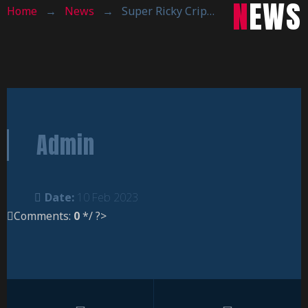
NEWS
Home
→
News
→
Super Ricky Crippa, battuta Villasanta
Admin
Date:
10 Feb 2023
Comments:
0
*/ ?>