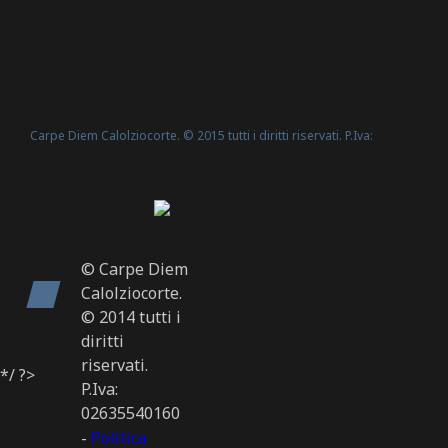
Carpe Diem Calolziocorte. © 2015 tutti i diritti riservati. P.Iva:
Politica Cookie
02635540160 -
© Carpe Diem
Calolziocorte.
© 2014 tutti i
diritti
riservati.
*/ ?>
P.Iva:
02635540160
-
Politica