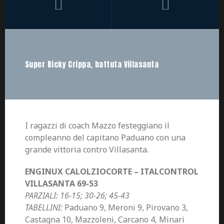
Super Ricky Crippa, battuta Villasanta
I ragazzi di coach Mazzo festeggiano il
compleanno del capitano Paduano con una
grande vittoria contro Villasanta.
ENGINUX CALOLZIOCORTE – ITALCONTROL
VILLASANTA 69-53
PARZIALI: 16-15; 30-26; 45-43
TABELLINI:
Paduano 9, Meroni 9, Pirovano 3,
Castagna 10, Mazzoleni, Carcano 4, Minari